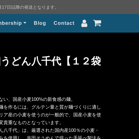
月17日以降の発送となります。
bership
Blog
Contact
細うどん八千代【１２袋
ない、国産小麦100%の新食感の麺。
麺を作るには、グルテン量と質が麺づくりに適し
リア産の小麦を使うのが一般的で、国産小麦を使
変貴重なものとなっています。
ん八千代」は、厳選された国内産100％の小麦・
みを使用し、半田そうめんで培った手延べ製法を