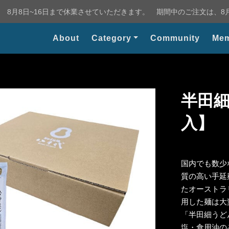
 8月8日~16日まで休業させていただきます。 期間中のご注文は、8
About
Category
Community
Mem
半田
入】
国内でも数少
質の高い手延
たオーストラ
用した麺は大
「半田細うど
塩・食用油の