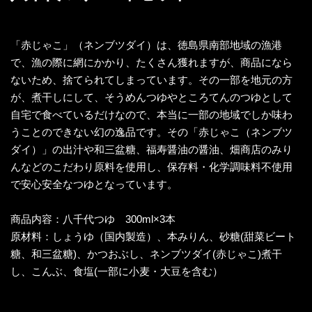
「赤じゃこ」（ネンブツダイ）は、徳島県南部地域の漁港
で、漁の際に網にかかり、たくさん獲れますが、商品になら
ないため、捨てられてしまっています。その一部を地元の方
が、煮干しにして、そうめんつゆやところてんのつゆとして
自宅で食べているだけなので、本当に一部の地域でしか味わ
うことのできない幻の逸品です。その「赤じゃこ（ネンブツ
ダイ）」の出汁や和三盆糖、福寿醤油の醤油、畑商店のみり
んなどのこだわり原料を使用し、保存料・化学調味料不使用
で安心安全なつゆとなっています。
商品内容：八千代つゆ 300ml×3本
原材料：しょうゆ（国内製造）、本みりん、砂糖(甜菜ビート
糖、和三盆糖)、かつおぶし、ネンブツダイ(赤じゃこ)煮干
し、こんぶ、食塩(一部に小麦・大豆を含む）